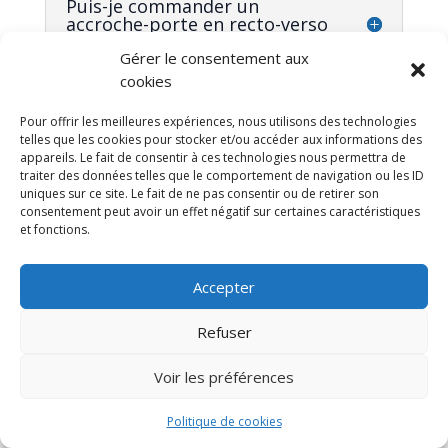
Puis-je commander un
accroche-porte en recto-verso
?
Gérer le consentement aux
cookies
Puis-je fournir mon propre
Pour offrir les meilleures expériences, nous utilisons des technologies
fichier ?
telles que les cookies pour stocker et/ou accéder aux informations des
appareils. Le fait de consentir à ces technologies nous permettra de
traiter des données telles que le comportement de navigation ou les ID
uniques sur ce site. Le fait de ne pas consentir ou de retirer son
Proposez-vous la création
consentement peut avoir un effet négatif sur certaines caractéristiques
graphique ?
et fonctions.
Accepter
Puis-je demander une quantité
personnalisée ?
Refuser
Voir les préférences
Vos accroche-portes sont-ils
imprimés en France ?
Politique de cookies